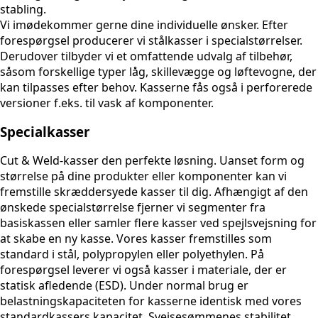
stabling.
Vi imødekommer gerne dine individuelle ønsker. Efter
forespørgsel producerer vi stålkasser i specialstørrelser.
Derudover tilbyder vi et omfattende udvalg af tilbehør,
såsom forskellige typer låg, skillevægge og løftevogne, der
kan tilpasses efter behov. Kasserne fås også i perforerede
versioner f.eks. til vask af komponenter.
Specialkasser
Cut & Weld-kasser den perfekte løsning. Uanset form og
størrelse på dine produkter eller komponenter kan vi
fremstille skræddersyede kasser til dig. Afhængigt af den
ønskede specialstørrelse fjerner vi segmenter fra
basiskassen eller samler flere kasser ved spejlsvejsning for
at skabe en ny kasse. Vores kasser fremstilles som
standard i stål, polypropylen eller polyethylen. På
forespørgsel leverer vi også kasser i materiale, der er
statisk afledende (ESD). Under normal brug er
belastningskapaciteten for kasserne identisk med vores
standardkassers kapacitet. Svejsesømmenes stabilitet