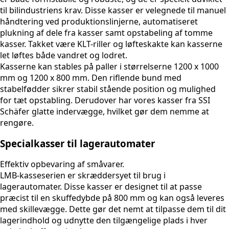
til bilindustriens krav. Disse kasser er velegnede til manuel
håndtering ved produktionslinjerne, automatiseret
plukning af dele fra kasser samt opstabeling af tomme
kasser. Takket være KLT-riller og løfteskakte kan kasserne
let løftes både vandret og lodret.
Kasserne kan stables på paller i størrelserne 1200 x 1000
mm og 1200 x 800 mm. Den riflende bund med
stabelfødder sikrer stabil stående position og mulighed
for tæt opstabling. Derudover har vores kasser fra SSI
Schäfer glatte indervægge, hvilket gør dem nemme at
rengøre.
Specialkasser til lagerautomater
Effektiv opbevaring af småvarer.
LMB-kasseserien er skræddersyet til brug i
lagerautomater. Disse kasser er designet til at passe
præcist til en skuffedybde på 800 mm og kan også leveres
med skillevægge. Dette gør det nemt at tilpasse dem til dit
lagerindhold og udnytte den tilgængelige plads i hver