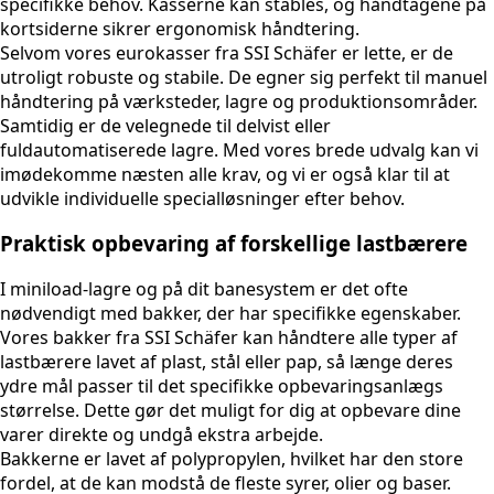
specifikke behov. Kasserne kan stables, og håndtagene på
kortsiderne sikrer ergonomisk håndtering.
Selvom vores eurokasser fra SSI Schäfer er lette, er de
utroligt robuste og stabile. De egner sig perfekt til manuel
håndtering på værksteder, lagre og produktionsområder.
Samtidig er de velegnede til delvist eller
fuldautomatiserede lagre. Med vores brede udvalg kan vi
imødekomme næsten alle krav, og vi er også klar til at
udvikle individuelle specialløsninger efter behov.
Praktisk opbevaring af forskellige lastbærere
I miniload-lagre og på dit banesystem er det ofte
nødvendigt med bakker, der har specifikke egenskaber.
Vores bakker fra SSI Schäfer kan håndtere alle typer af
lastbærere lavet af plast, stål eller pap, så længe deres
ydre mål passer til det specifikke opbevaringsanlægs
størrelse. Dette gør det muligt for dig at opbevare dine
varer direkte og undgå ekstra arbejde.
Bakkerne er lavet af polypropylen, hvilket har den store
fordel, at de kan modstå de fleste syrer, olier og baser.