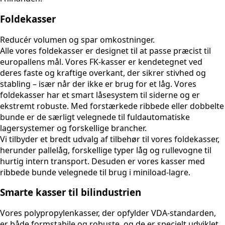
Foldekasser
Reducér volumen og spar omkostninger.
Alle vores foldekasser er designet til at passe præcist til
europallens mål. Vores FK-kasser er kendetegnet ved
deres faste og kraftige overkant, der sikrer stivhed og
stabling – især når der ikke er brug for et låg. Vores
foldekasser har et smart låsesystem til siderne og er
ekstremt robuste. Med forstærkede ribbede eller dobbelte
bunde er de særligt velegnede til fuldautomatiske
lagersystemer og forskellige brancher.
Vi tilbyder et bredt udvalg af tilbehør til vores foldekasser,
herunder pallelåg, forskellige typer låg og rullevogne til
hurtig intern transport. Desuden er vores kasser med
ribbede bunde velegnede til brug i miniload-lagre.
Smarte kasser til bilindustrien
Vores polypropylenkasser, der opfylder VDA-standarden,
er både formstabile og robuste, og de er specielt udviklet