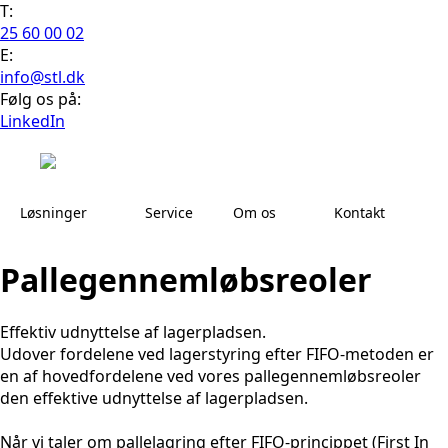
T:
25 60 00 02
E:
info@stl.dk
Følg os på:
LinkedIn
Løsninger
Service
Om os
Kontakt
Pallegennemløbsreoler
Effektiv udnyttelse af lagerpladsen.
Udover fordelene ved lagerstyring efter FIFO-metoden er
en af hovedfordelene ved vores pallegennemløbsreoler
den effektive udnyttelse af lagerpladsen.
Når vi taler om pallelagring efter FIFO-princippet (First In