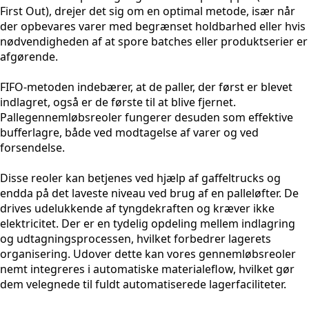
First Out), drejer det sig om en optimal metode, især når
der opbevares varer med begrænset holdbarhed eller hvis
nødvendigheden af at spore batches eller produktserier er
afgørende.
FIFO-metoden indebærer, at de paller, der først er blevet
indlagret, også er de første til at blive fjernet.
Pallegennemløbsreoler fungerer desuden som effektive
bufferlagre, både ved modtagelse af varer og ved
forsendelse.
Disse reoler kan betjenes ved hjælp af gaffeltrucks og
endda på det laveste niveau ved brug af en palleløfter. De
drives udelukkende af tyngdekraften og kræver ikke
elektricitet. Der er en tydelig opdeling mellem indlagring
og udtagningsprocessen, hvilket forbedrer lagerets
organisering. Udover dette kan vores gennemløbsreoler
nemt integreres i automatiske materialeflow, hvilket gør
dem velegnede til fuldt automatiserede lagerfaciliteter.