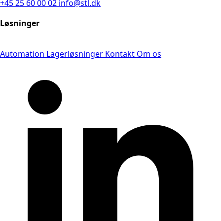
+45 25 60 00 02
info@stl.dk
Løsninger
Automation
Lagerløsninger
Kontakt
Om os